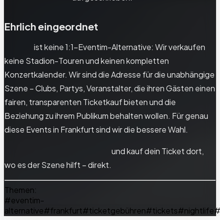
Ehrlich eingeordnet
Movent
ist keine 1:1-Eventim-Alternative: Wir verkaufen
keine Stadion-Touren und keinen kompletten
Konzertkalender. Wir sind die Adresse für die unabhängige
Szene – Clubs, Partys, Veranstalter, die ihren Gästen einen
fairen, transparenten Ticketkauf bieten und die
Beziehung zu ihrem Publikum behalten wollen. Für genau
diese Events in Frankfurt sind wir die bessere Wahl.
Entdecke Events in Frankfurt
und kauf dein Ticket dort,
wo es der Szene hilft – direkt.
Themen:
#
eventim-
alternative
#
frankfurt
#
ticketgebühren
#
tickets
#
nightlife