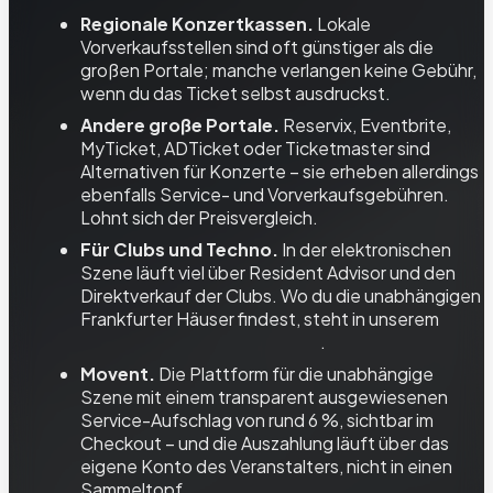
Regionale Konzertkassen.
Lokale
Vorverkaufsstellen sind oft günstiger als die
großen Portale; manche verlangen keine Gebühr,
wenn du das Ticket selbst ausdruckst.
Andere große Portale.
Reservix, Eventbrite,
MyTicket, ADTicket oder Ticketmaster sind
Alternativen für Konzerte – sie erheben allerdings
ebenfalls Service- und Vorverkaufsgebühren.
Lohnt sich der Preisvergleich.
Für Clubs und Techno.
In der elektronischen
Szene läuft viel über Resident Advisor und den
Direktverkauf der Clubs. Wo du die unabhängigen
Frankfurter Häuser findest, steht in unserem
Nachtleben-Frankfurt-Guide
.
Movent.
Die Plattform für die unabhängige
Szene mit einem transparent ausgewiesenen
Service-Aufschlag von rund 6 %, sichtbar im
Checkout – und die Auszahlung läuft über das
eigene Konto des Veranstalters, nicht in einen
Sammeltopf.